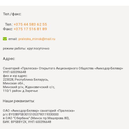
Тел./факс:
Тел.:
+375 44 583 62 55
Факс:
+375 17 516 81 89
email:
praleska_minsk@mail.ru
режим работы: круглосуточно
Адрес:
Санаторий «Пралеска» Открытого Акционерного Общества «Амкодор-Белвар»
УНП 600396648
физ и юр адрес:
223028, Республика Беларусь,
Минская обл.,
Минский р/н, Ждановичский с/с,
110/1 район д.Заречье
Наши реквизиты:
ОАО «Амкодор-Белвар» санаторий «Пралеска»
р/с BY03BPSB30151053790119330000
в ОАО "Сбербанк" (Минск пр.Машерова.80),
БИК: BPSBBY2X, УНП 600396648