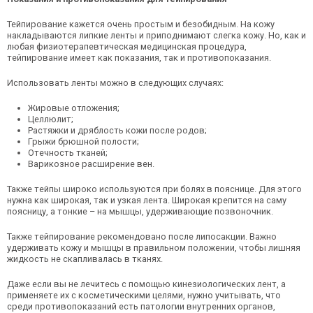
Тейпирование кажется очень простым и безобидным. На кожу
накладываются липкие ленты и приподнимают слегка кожу. Но, как и
любая физиотерапевтическая медицинская процедура,
тейпирование имеет как показания, так и противопоказания.
Использовать ленты можно в следующих случаях:
Жировые отложения;
Целлюлит;
Растяжки и дряблость кожи после родов;
Грыжи брюшной полости;
Отечность тканей;
Варикозное расширение вен.
Также тейпы широко используются при болях в пояснице. Для этого
нужна как широкая, так и узкая лента. Широкая крепится на саму
поясницу, а тонкие – на мышцы, удерживающие позвоночник.
Также тейпирование рекомендовано после липосакции. Важно
удерживать кожу и мышцы в правильном положении, чтобы лишняя
жидкость не скапливалась в тканях.
Даже если вы не лечитесь с помощью кинезиологических лент, а
применяете их с косметическими целями, нужно учитывать, что
среди противопоказаний есть патологии внутренних органов,