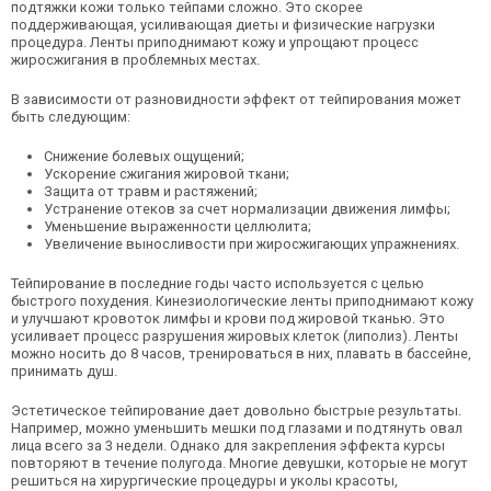
подтяжки кожи только тейпами сложно. Это скорее
поддерживающая, усиливающая диеты и физические нагрузки
процедура. Ленты приподнимают кожу и упрощают процесс
жиросжигания в проблемных местах.
В зависимости от разновидности эффект от тейпирования может
быть следующим:
Снижение болевых ощущений;
Ускорение сжигания жировой ткани;
Защита от травм и растяжений;
Устранение отеков за счет нормализации движения лимфы;
Уменьшение выраженности целлюлита;
Увеличение выносливости при жиросжигающих упражнениях.
Тейпирование в последние годы часто используется с целью
быстрого похудения. Кинезиологические ленты приподнимают кожу
и улучшают кровоток лимфы и крови под жировой тканью. Это
усиливает процесс разрушения жировых клеток (липолиз). Ленты
можно носить до 8 часов, тренироваться в них, плавать в бассейне,
принимать душ.
Эстетическое тейпирование дает довольно быстрые результаты.
Например, можно уменьшить мешки под глазами и подтянуть овал
лица всего за 3 недели. Однако для закрепления эффекта курсы
повторяют в течение полугода. Многие девушки, которые не могут
решиться на хирургические процедуры и уколы красоты,