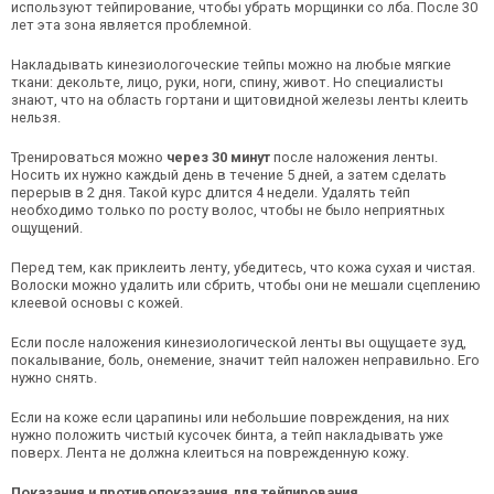
используют тейпирование, чтобы убрать морщинки со лба. После 30
лет эта зона является проблемной.
Накладывать кинезиологоческие тейпы можно на любые мягкие
ткани: декольте, лицо, руки, ноги, спину, живот. Но специалисты
знают, что на область гортани и щитовидной железы ленты клеить
нельзя.
Тренироваться можно
через 30 минут
после наложения ленты.
Носить их нужно каждый день в течение 5 дней, а затем сделать
перерыв в 2 дня. Такой курс длится 4 недели. Удалять тейп
необходимо только по росту волос, чтобы не было неприятных
ощущений.
Перед тем, как приклеить ленту, убедитесь, что кожа сухая и чистая.
Волоски можно удалить или сбрить, чтобы они не мешали сцеплению
клеевой основы с кожей.
Если после наложения кинезиологической ленты вы ощущаете зуд,
покалывание, боль, онемение, значит тейп наложен неправильно. Его
нужно снять.
Если на коже если царапины или небольшие повреждения, на них
нужно положить чистый кусочек бинта, а тейп накладывать уже
поверх. Лента не должна клеиться на поврежденную кожу.
Показания и противопоказания для тейпирования